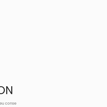
ON
 eu conse