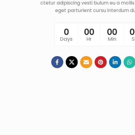
ctetur adipiscing vesti bulum eu a molli
eget parturient cursu interdum du
0
00
00
0
Days
Hr
Min
S