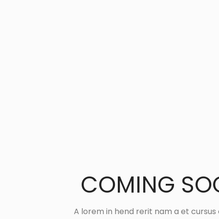
Consegna
gratuita
in tutta Italia per ordini superiori a 100 €.
COMING SO
A lorem in hend rerit nam a et cursus