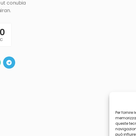
s ut conubia
iran.
0
c
Per fornire
memorizzare
queste tec
navigazione
può influir