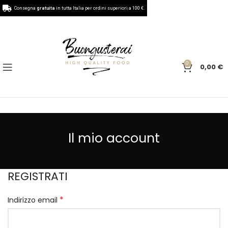
Consegna
gratuita
in tutta Italia per ordini superiori a 100 €.
0
0,00
€
Il mio account
REGISTRATI
*
Indirizzo email