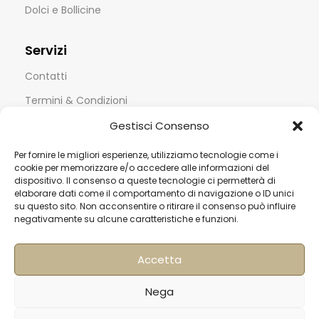
Dolci e Bollicine
Servizi
Contatti
Termini & Condizioni
Spedizioni
Gestisci Consenso
FAQ
Per fornire le migliori esperienze, utilizziamo tecnologie come i
cookie per memorizzare e/o accedere alle informazioni del
Privacy & Cookie Policy
dispositivo. Il consenso a queste tecnologie ci permetterà di
elaborare dati come il comportamento di navigazione o ID unici
Informativa Newsletter
su questo sito. Non acconsentire o ritirare il consenso può influire
Iscriviti alla Newsletter
negativamente su alcune caratteristiche e funzioni.
[mailup_form]
Accetta
Nega
Roma