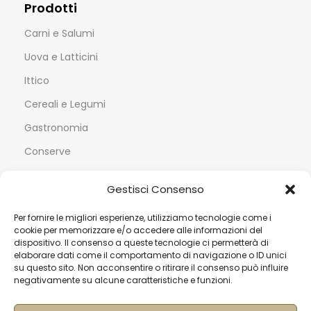
Prodotti
Carni e Salumi
Uova e Latticini
Ittico
Cereali e Legumi
Gastronomia
Conserve
Ortofrutta
Gestisci Consenso
Dolci e Bollicine
Per fornire le migliori esperienze, utilizziamo tecnologie come i
cookie per memorizzare e/o accedere alle informazioni del
Servizi
dispositivo. Il consenso a queste tecnologie ci permetterà di
elaborare dati come il comportamento di navigazione o ID unici
Contatti
su questo sito. Non acconsentire o ritirare il consenso può influire
negativamente su alcune caratteristiche e funzioni.
Termini & Condizioni
Spedizioni