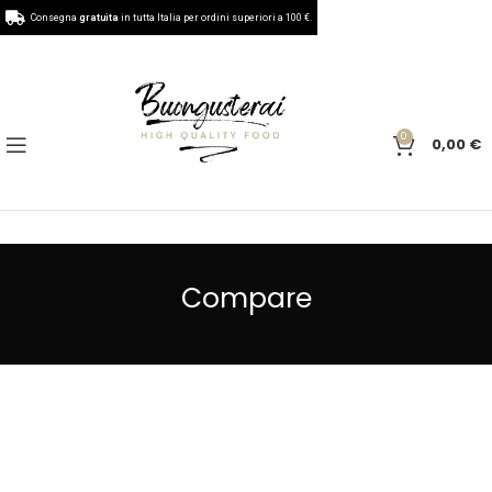
Consegna
gratuita
in tutta Italia per ordini superiori a 100 €.
0
0,00
€
Compare