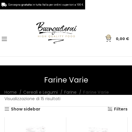
Consegna
gratuita
in tutta Italia per ordini superiori a 100 €.
0
0,00
€
Farine Varie
Home
Cereali e Legumi
Farine
Farine Varie
Visualizzazione di 15 risultati
Show sidebar
Filters