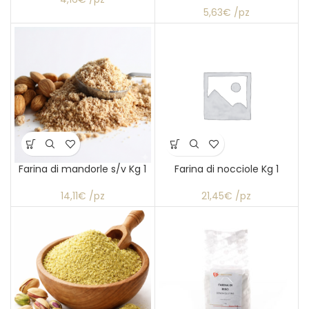
5,63€ /pz
Farina di mandorle s/v Kg 1
Farina di nocciole Kg 1
14,11€ /pz
21,45€ /pz