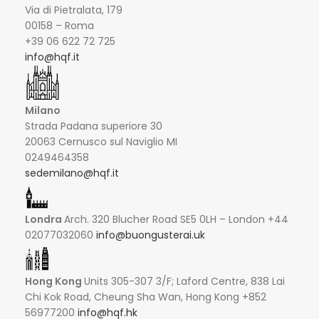
Via di Pietralata, 179
00158 – Roma
+39 06 622 72 725
info@hqf.it
Milano
Strada Padana superiore 30
20063 Cernusco sul Naviglio MI
0249464358
sedemilano@hqf.it
Londra
Arch. 320 Blucher Road SE5 0LH – London +44
02077032060
info@buongusterai.uk
Hong Kong
Units 305-307 3/F; Laford Centre, 838 Lai
Chi Kok Road, Cheung Sha Wan, Hong Kong +852
56977200
info@hqf.hk