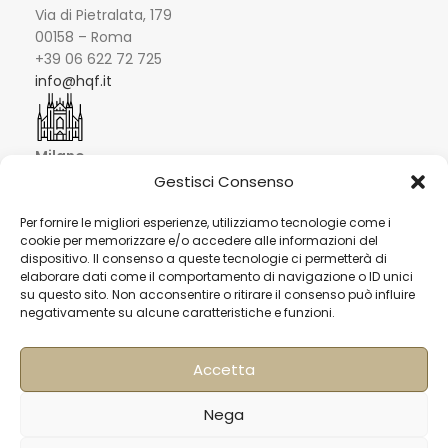
Via di Pietralata, 179
00158 – Roma
+39 06 622 72 725
info@hqf.it
Milano
Strada Padana superiore 30
Gestisci Consenso
20063 Cernusco sul Naviglio MI
0249464358
Per fornire le migliori esperienze, utilizziamo tecnologie come i
cookie per memorizzare e/o accedere alle informazioni del
sedemilano@hqf.it
dispositivo. Il consenso a queste tecnologie ci permetterà di
elaborare dati come il comportamento di navigazione o ID unici
su questo sito. Non acconsentire o ritirare il consenso può influire
Londra
Arch. 320 Blucher Road SE5 0LH – London +44
negativamente su alcune caratteristiche e funzioni.
02077032060
info@buongusterai.uk
Accetta
Hong Kong
Units 305-307 3/F; Laford Centre, 838 Lai
Nega
Chi Kok Road, Cheung Sha Wan, Hong Kong +852
56977200
info@hqf.hk