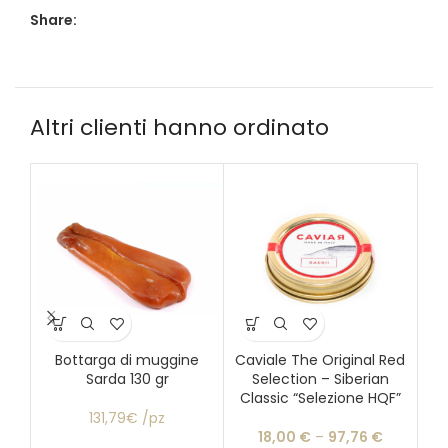
Share:
Altri clienti hanno ordinato
Bottarga di muggine
Caviale The Original Red
Sarda 130 gr
Selection – Siberian
Classic “Selezione HQF”
Tra
131,79€ /pz
18,00
€
–
97,76
€