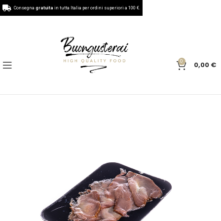
Consegna
gratuita
in tutta Italia per ordini superiori a 100 €.
0
0,00
€