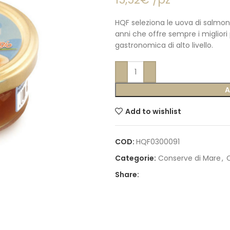
HQF seleziona le uova di salmone
anni che offre sempre i migliori 
gastronomica di alto livello.
A
Add to wishlist
COD:
HQF0300091
Categorie:
Conserve di Mare
,
Share: