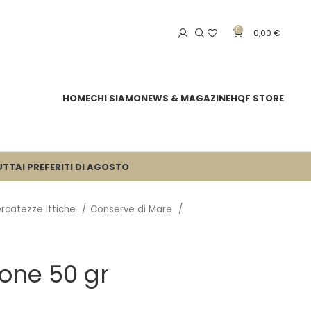
0
0,00
€
HOME
CHI SIAMO
NEWS & MAGAZINE
HQF STORE
UTTA
I PREFERITI DI AGOSTO
rcatezze Ittiche
Conserve di Mare
one 50 gr