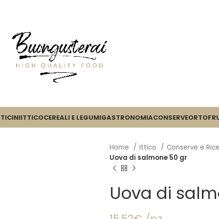
TICINI
ITTICO
CEREALI E LEGUMI
GASTRONOMIA
CONSERVE
ORTOFR
Home
Ittico
Conserve e Rice
Uova di salmone 50 gr
Uova di salm
15,52€ /pz