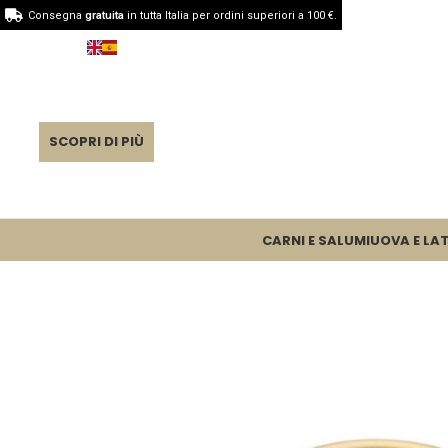
Consegna
gratuita
in tutta Italia per ordini superiori a 100 €.
SCOPRI DI PIÙ
CARNI E SALUMI
UOVA E LAT