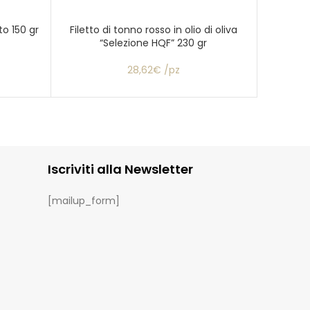
o 150 gr
Filetto di tonno rosso in olio di oliva
Nero
“Selezione HQF” 230 gr
28,62€ /pz
Iscriviti alla Newsletter
[mailup_form]