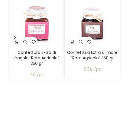
Confettura Extra di
Confettura Extra di more
fragole “Rete Agricola”
“Rete Agricola” 350 gr
p
350 gr
8,5€ /pz
7€ /pz