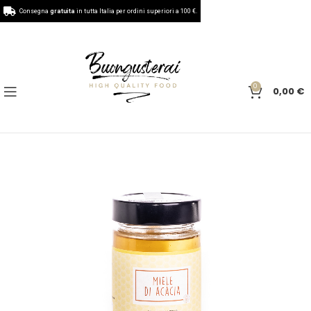
Consegna
gratuita
in tutta Italia per ordini superiori a 100 €.
0
0,00
€