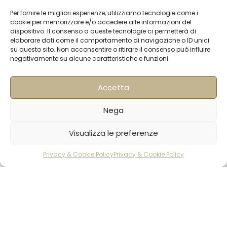
Per fornire le migliori esperienze, utilizziamo tecnologie come i
cookie per memorizzare e/o accedere alle informazioni del
Milano
dispositivo. Il consenso a queste tecnologie ci permetterà di
Strada Padana superiore 30
elaborare dati come il comportamento di navigazione o ID unici
su questo sito. Non acconsentire o ritirare il consenso può influire
20063 Cernusco sul Naviglio MI
negativamente su alcune caratteristiche e funzioni.
0249464358
sedemilano@hqf.it
Accetta
Londra
Arch. 320 Blucher Road SE5 0LH – London +44
Nega
02077032060
info@buongusterai.uk
Miele
Visualizza le preferenze
d’acacia
Rete
14€
AGGIUNGI AL CARRE
Hong Kong
Units 305-307 3/F; Laford Centre, 838 Lai
Agricola
Privacy & Cookie Policy
Privacy & Cookie Policy
rodotti
Carrello
Account
Chi Kok Road, Cheung Sha Wan, Hong Kong +852
H.Q.F g.
56977200
info@hqf.hk
400
Singapore
16 Raffles Quay #33-03