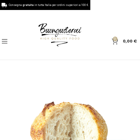
Consegna
gratuita
in tutta Italia per ordini superiori a 100 €.
0
0,00
€