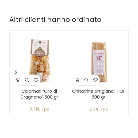
Altri clienti hanno ordinato
Calamari “Oro di
Chitarrine artigianali HQF
Fet
Gragnano” 500 gr
500 gr
3,71€ /pz
2,4€ /pz