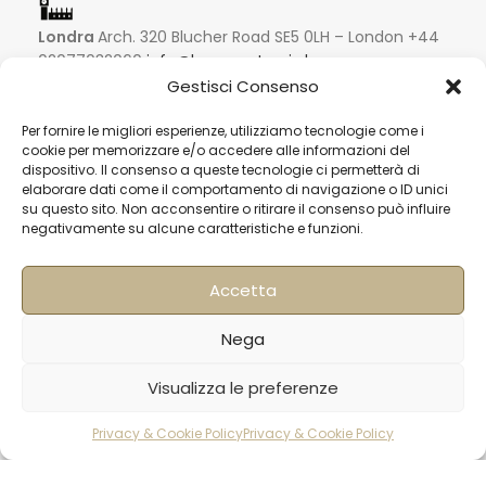
Londra
Arch. 320 Blucher Road SE5 0LH – London +44
02077032060
info@buongusterai.uk
Gestisci Consenso
Hong Kong
Units 305-307 3/F; Laford Centre, 838 Lai
Per fornire le migliori esperienze, utilizziamo tecnologie come i
cookie per memorizzare e/o accedere alle informazioni del
Chi Kok Road, Cheung Sha Wan, Hong Kong +852
dispositivo. Il consenso a queste tecnologie ci permetterà di
56977200
info@hqf.hk
elaborare dati come il comportamento di navigazione o ID unici
su questo sito. Non acconsentire o ritirare il consenso può influire
negativamente su alcune caratteristiche e funzioni.
Singapore
16 Raffles Quay #33-03
Accetta
Hong Leong Building
048581 – Singapore
Nega
+852 9019 2998
Pane
info@hqf.sg
Bianco
Visualizza le preferenze
7,46€
precotto
(11,48€
e
AGGIUNGI AL C
Privacy & Cookie Policy
Privacy & Cookie Policy
Ibiza
Carretera Eivissa - San Antonio de Portmany 44
congelato
rodotti
Carrello
Account
/kg)
Local 2 (Can Negre) Santa Eularia 07813, Ibiza Baleares
tipo “0”
750 gr