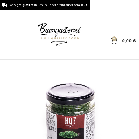
Consegna
gratuita
in tutta Italia per ordini superiori a 100 €.
0
0,00
€