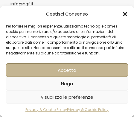
info@hqf.it
Gestisci Consenso
Milano
Per fornire le migliori esperienze, utilizziamo tecnologie come i
cookie per memorizzare e/o accedere alle informazioni del
Strada Padana superiore 30
dispositivo. Il consenso a queste tecnologie ci permetterà di
20063 Cernusco sul Naviglio MI
elaborare dati come il comportamento di navigazione o ID unici
0249464358
su questo sito. Non acconsentire o ritirare il consenso può influire
sedemilano@hqf.it
negativamente su alcune caratteristiche e funzioni.
Accetta
Londra
Arch. 320 Blucher Road SE5 0LH – London +44
02077032060
info@buongusterai.uk
Nega
Visualizza le preferenze
Hong Kong
Units 305-307 3/F; Laford Centre, 838 Lai
Perlage
27,5€
Chi Kok Road, Cheung Sha Wan, Hong Kong +852
di pesto
AGGIUNGI AL CARR
Privacy & Cookie Policy
/pz
Privacy & Cookie Policy
56977200
info@hqf.hk
200 gr
rodotti
Carrello
Account
Singapore