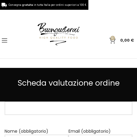
Consegna
gratuita
in tutta Italia per ordini superiori a 100 €.
0
0,00
€
Scheda valutazione ordine
Nome (obbligatorio)
Email (obbligatorio)