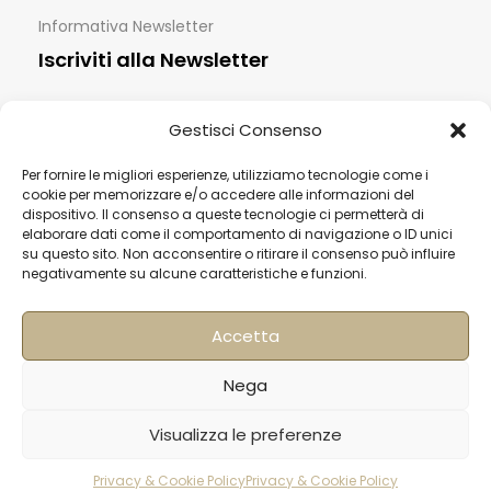
Informativa Newsletter
Iscriviti alla Newsletter
[mailup_form]
Gestisci Consenso
Per fornire le migliori esperienze, utilizziamo tecnologie come i
cookie per memorizzare e/o accedere alle informazioni del
Roma
dispositivo. Il consenso a queste tecnologie ci permetterà di
Via di Pietralata, 179
elaborare dati come il comportamento di navigazione o ID unici
00158 – Roma
su questo sito. Non acconsentire o ritirare il consenso può influire
negativamente su alcune caratteristiche e funzioni.
+39 06 622 72 725
info@hqf.it
Accetta
Milano
Nega
Strada Padana superiore 30
20063 Cernusco sul Naviglio MI
Visualizza le preferenze
0249464358
sedemilano@hqf.it
Privacy & Cookie Policy
Privacy & Cookie Policy