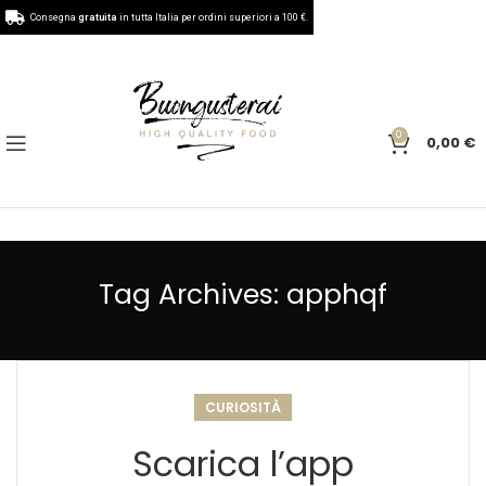
Consegna
gratuita
in tutta Italia per ordini superiori a 100 €.
0
0,00
€
Tag Archives: apphqf
CURIOSITÀ
Scarica l’app