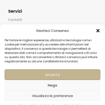
Servizi
Contatti
Termini & Condizioni
Gestisci Consenso
Spedizioni
Per fornire le migliori esperienze, utilizziamo tecnologie come i
FAQ
cookie per memorizzare e/o accedere alle informazioni del
dispositivo. Il consenso a queste tecnologie ci permetterà di
Privacy & Cookie Policy
elaborare dati come il comportamento di navigazione o ID unici
su questo sito. Non acconsentire o ritirare il consenso può influire
Informativa Newsletter
negativamente su alcune caratteristiche e funzioni.
Iscriviti alla Newsletter
Accetta
[mailup_form]
Nega
Visualizza le preferenze
Roma
Via di Pietralata, 179