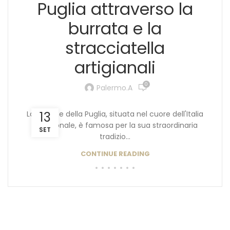
Puglia attraverso la
burrata e la
stracciatella
artigianali
0
Palermo.a
La regione della Puglia, situata nel cuore dell'Italia
13
meridionale, è famosa per la sua straordinaria
SET
tradizio...
CONTINUE READING