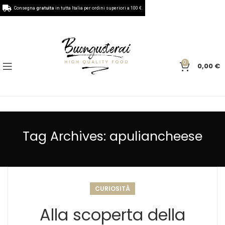
Consegna
gratuita
in tutta Italia per ordini superiori a 100 €.
0
0,00
€
Tag Archives: apuliancheese
CURIOSITÀ
Alla scoperta della