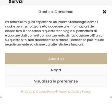
Servizi
Contatti
Gestisci Consenso
Termini & Condizioni
Per fornire le migliori esperienze, utilizziamo tecnologie come i
cookie per memorizzare e/o accedere alle informazioni del
Spedizioni
dispositivo. Il consenso a queste tecnologie ci permetterà di
elaborare dati come il comportamento di navigazione o ID unici
FAQ
su questo sito. Non acconsentire o ritirare il consenso può influire
Privacy & Cookie Policy
negativamente su alcune caratteristiche e funzioni.
Informativa Newsletter
Accetta
Iscriviti alla Newsletter
Nega
[mailup_form]
Visualizza le preferenze
Privacy & Cookie Policy
Privacy & Cookie Policy
Roma
rodotti
Carrello
Account
Via di Pietralata, 179
00158 – Roma
+39 06 622 72 725