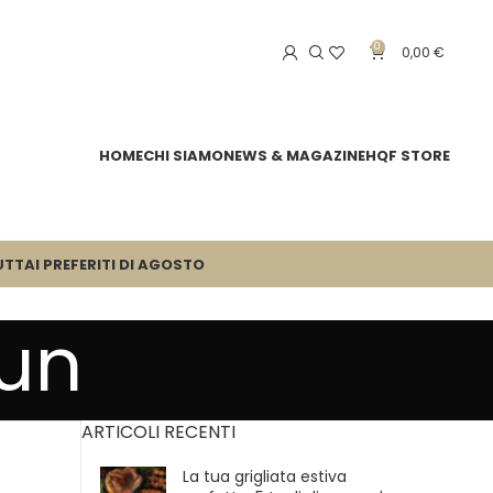
0
0,00
€
HOME
CHI SIAMO
NEWS & MAGAZINE
HQF STORE
UTTA
I PREFERITI DI AGOSTO
bun
ARTICOLI RECENTI
La tua grigliata estiva