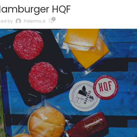
Hamburger HQF
1
ted by
Palermo.a