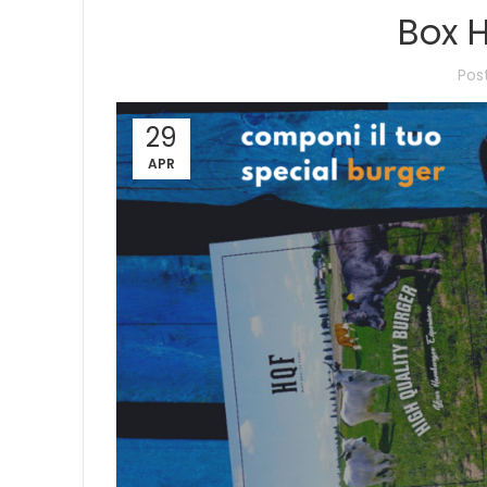
Box 
Pos
29
APR