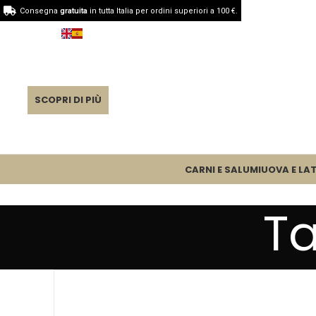
Consegna
gratuita
in tutta Italia per ordini superiori a 100 €.
SCOPRI DI PIÙ
CARNI E SALUMI
UOVA E LAT
Ta