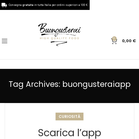
Consegna
gratuita
in tutta Italia per ordini superiori a 100 €.
0
0,00
€
Tag Archives: buongusteraiapp
CURIOSITÀ
Scarica l’app