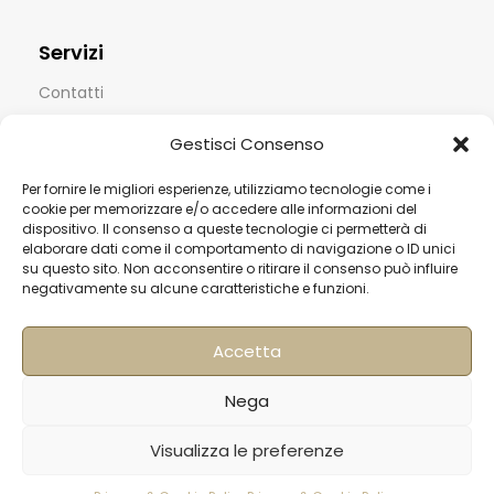
Servizi
Contatti
Termini & Condizioni
Gestisci Consenso
Spedizioni
Per fornire le migliori esperienze, utilizziamo tecnologie come i
FAQ
cookie per memorizzare e/o accedere alle informazioni del
dispositivo. Il consenso a queste tecnologie ci permetterà di
Privacy & Cookie Policy
elaborare dati come il comportamento di navigazione o ID unici
su questo sito. Non acconsentire o ritirare il consenso può influire
Informativa Newsletter
negativamente su alcune caratteristiche e funzioni.
Iscriviti alla Newsletter
Accetta
[mailup_form]
Nega
Visualizza le preferenze
Roma
Via di Pietralata, 179