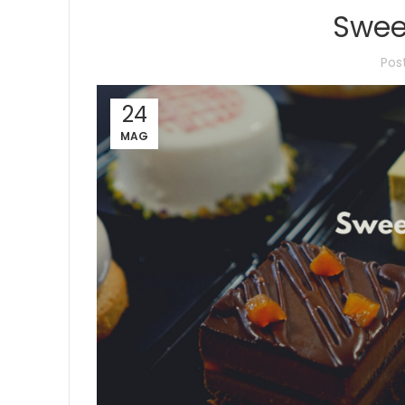
Swee
Pos
24
MAG