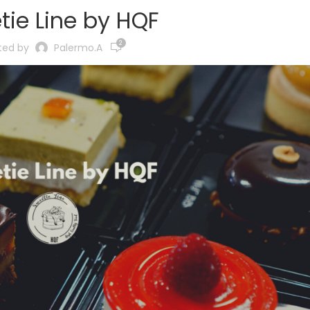
tie Line by HQF
2
ted by
Palermo.a