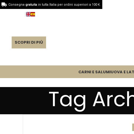
Consegna
gratuita
in tutta Italia per ordini superiori a 100 €.
SCOPRI DI PIÙ
CARNI E SALUMI
UOVA E LAT
Tag Arc