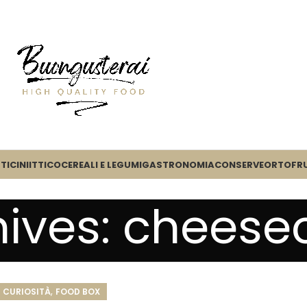
TICINI
ITTICO
CEREALI E LEGUMI
GASTRONOMIA
CONSERVE
ORTOFR
hives: cheese
,
CURIOSITÀ
FOOD BOX