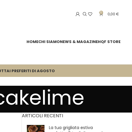
0
0,00
€
HOME
CHI SIAMO
NEWS & MAGAZINE
HQF STORE
UTTA
I PREFERITI DI AGOSTO
cakelime
ARTICOLI RECENTI
La tua grigliata estiva