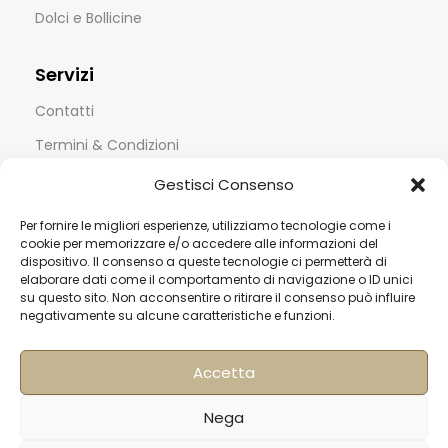
Dolci e Bollicine
Servizi
Contatti
Termini & Condizioni
Spedizioni
Gestisci Consenso
FAQ
Per fornire le migliori esperienze, utilizziamo tecnologie come i
cookie per memorizzare e/o accedere alle informazioni del
Privacy & Cookie Policy
dispositivo. Il consenso a queste tecnologie ci permetterà di
elaborare dati come il comportamento di navigazione o ID unici
Informativa Newsletter
su questo sito. Non acconsentire o ritirare il consenso può influire
Iscriviti alla Newsletter
negativamente su alcune caratteristiche e funzioni.
[mailup_form]
Accetta
Nega
Roma