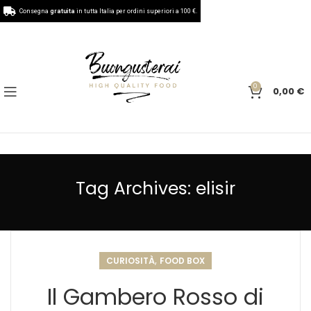
Consegna
gratuita
in tutta Italia per ordini superiori a 100 €.
0
0,00
€
Tag Archives: elisir
,
CURIOSITÀ
FOOD BOX
Il Gambero Rosso di