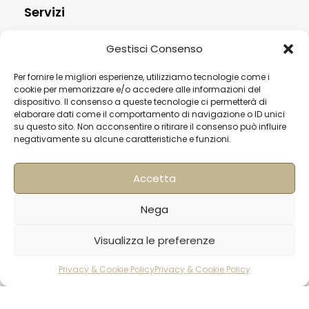
Servizi
Contatti
Gestisci Consenso
Termini & Condizioni
Per fornire le migliori esperienze, utilizziamo tecnologie come i
Spedizioni
cookie per memorizzare e/o accedere alle informazioni del
dispositivo. Il consenso a queste tecnologie ci permetterà di
FAQ
elaborare dati come il comportamento di navigazione o ID unici
su questo sito. Non acconsentire o ritirare il consenso può influire
Privacy & Cookie Policy
negativamente su alcune caratteristiche e funzioni.
Informativa Newsletter
Iscriviti alla Newsletter
Accetta
[mailup_form]
Nega
Visualizza le preferenze
Roma
Privacy & Cookie Policy
Privacy & Cookie Policy
rodotti
Carrello
Account
Via di Pietralata, 179
00158 – Roma