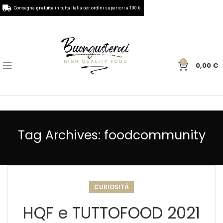
Consegna
gratuita
in tutta Italia per ordini superiori a 100 €.
0
0,00
€
Tag Archives: foodcommunity
CURIOSITÀ
HQF e TUTTOFOOD 2021