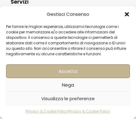
Servizi
Contatti
Gestisci Consenso
Termini & Condizioni
Per fornire le migliori esperienze, utilizziamo tecnologie come i
cookie per memorizzare e/o accedere alle informazioni del
Spedizioni
dispositivo. Il consenso a queste tecnologie ci permetterà di
elaborare dati come il comportamento di navigazione o ID unici
FAQ
su questo sito. Non acconsentire o ritirare il consenso può influire
Privacy & Cookie Policy
negativamente su alcune caratteristiche e funzioni.
Informativa Newsletter
Accetta
Iscriviti alla Newsletter
Nega
[mailup_form]
Visualizza le preferenze
Privacy & Cookie Policy
Privacy & Cookie Policy
Roma
rodotti
Carrello
Account
Via di Pietralata, 179
00158 – Roma
+39 06 622 72 725