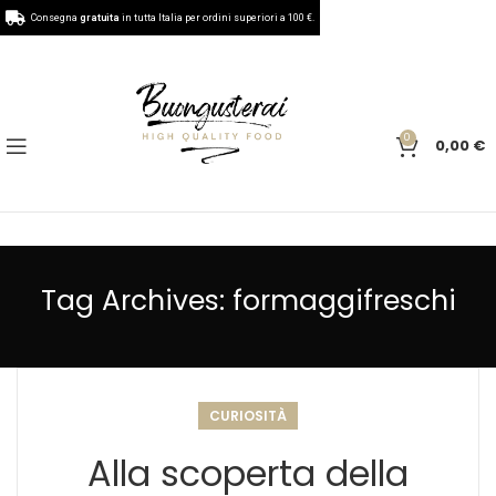
Consegna
gratuita
in tutta Italia per ordini superiori a 100 €.
0
0,00
€
Tag Archives: formaggifreschi
CURIOSITÀ
Alla scoperta della