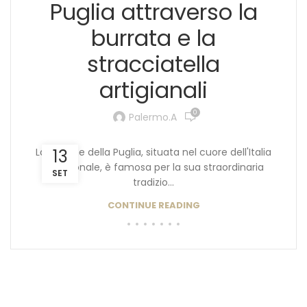
Puglia attraverso la
burrata e la
stracciatella
artigianali
0
Palermo.a
La regione della Puglia, situata nel cuore dell'Italia
13
meridionale, è famosa per la sua straordinaria
SET
tradizio...
CONTINUE READING