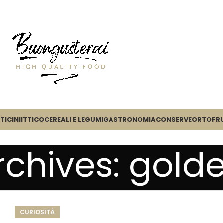
TICINI
ITTICO
CEREALI E LEGUMI
GASTRONOMIA
CONSERVE
ORTOFR
rchives: gold
CURIOSITÀ