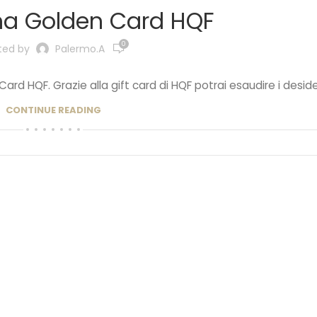
na Golden Card HQF
0
ted by
Palermo.a
 Card HQF. Grazie alla gift card di HQF potrai esaudire i deside.
CONTINUE READING