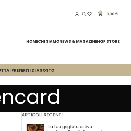
0
0,00
€
HOME
CHI SIAMO
NEWS & MAGAZINE
HQF STORE
UTTA
I PREFERITI DI AGOSTO
encard
ARTICOLI RECENTI
La tua grigliata estiva