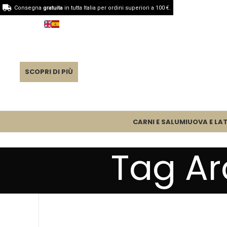
Consegna
gratuita
in tutta Italia per ordini superiori a 100 €.
SCOPRI DI PIÙ
CARNI E SALUMI
UOVA E LAT
Tag Ar