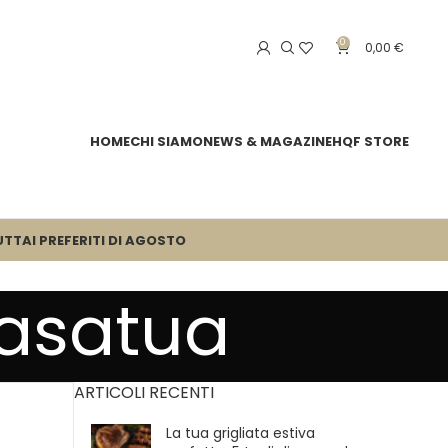
0
0,00
€
HOME
CHI SIAMO
NEWS & MAGAZINE
HQF STORE
UTTA
I PREFERITI DI AGOSTO
casatua
ARTICOLI RECENTI
La tua grigliata estiva