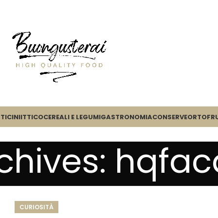
TICINI
ITTICO
CEREALI E LEGUMI
GASTRONOMIA
CONSERVE
ORTOFR
chives: hqfa
CURIOSITÀ