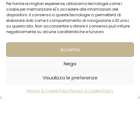
Contatti
Per fornire le migliori esperienze, utilizziamo tecnologie come i
cookie per memorizzare e/o accedere alle informazioni del
Termini & Condizioni
dispositivo. Il consenso a queste tecnologie ci permetterà di
elaborare dati come il comportamento di navigazione o ID unici
Spedizioni
su questo sito. Non acconsentire o ritirare il consenso può influire
negativamente su alcune caratteristiche e funzioni.
FAQ
Privacy & Cookie Policy
Accetta
Informativa Newsletter
Iscriviti alla Newsletter
Nega
Visualizza le preferenze
[mailup_form]
Privacy & Cookie Policy
Privacy & Cookie Policy
rodotti
Carrello
Account
Roma
Via di Pietralata, 179
00158 – Roma
+39 06 622 72 725
info@hqf.it