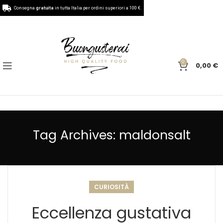
Consegna
gratuita
in tutta Italia per ordini superiori a 100 €.
0
0,00
€
Tag Archives: maldonsalt
CURIOSITÀ
Eccellenza gustativa