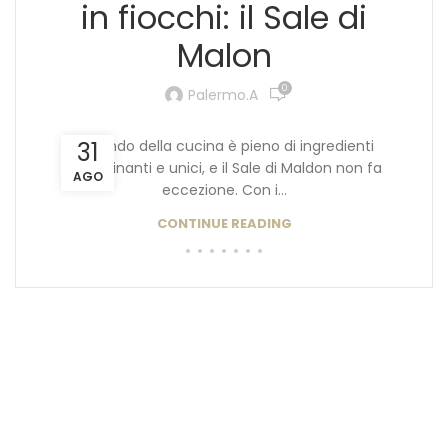
in fiocchi: il Sale di
Malon
0
Palermo.a
Il mondo della cucina è pieno di ingredienti
31
affascinanti e unici, e il Sale di Maldon non fa
AGO
eccezione. Con i...
CONTINUE READING