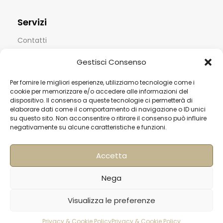
Servizi
Contatti
Termini & Condizioni
Gestisci Consenso
Spedizioni
Per fornire le migliori esperienze, utilizziamo tecnologie come i
FAQ
cookie per memorizzare e/o accedere alle informazioni del
dispositivo. Il consenso a queste tecnologie ci permetterà di
Privacy & Cookie Policy
elaborare dati come il comportamento di navigazione o ID unici
su questo sito. Non acconsentire o ritirare il consenso può influire
Informativa Newsletter
negativamente su alcune caratteristiche e funzioni.
Iscriviti alla Newsletter
Accetta
[mailup_form]
Nega
Visualizza le preferenze
Roma
Via di Pietralata, 179
Privacy & Cookie Policy
Privacy & Cookie Policy