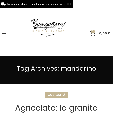
Consegna
gratuita
in tutta Italia per ordini superiori a 100 €.
0
0,00
€
Tag Archives: mandarino
CURIOSITÀ
Agricolato: la granita