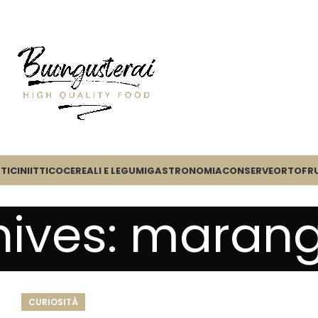
TICINI
ITTICO
CEREALI E LEGUMI
GASTRONOMIA
CONSERVE
ORTOFR
hives: maran
CURIOSITÀ