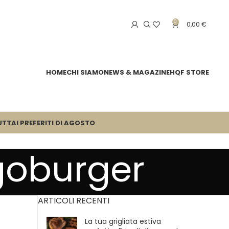
0
0,00
€
HOME
CHI SIAMO
NEWS & MAGAZINE
HQF STORE
UTTA
I PREFERITI DI AGOSTO
goburger
ARTICOLI RECENTI
La tua grigliata estiva