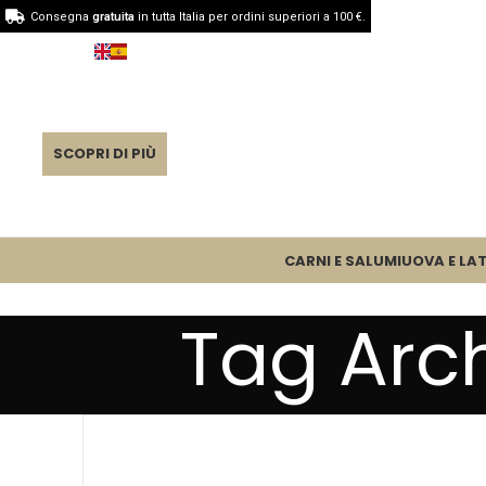
Consegna
gratuita
in tutta Italia per ordini superiori a 100 €.
SCOPRI DI PIÙ
CARNI E SALUMI
UOVA E LAT
Tag Arc