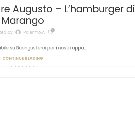
re Augusto – L’hamburger di
Marango
0
ted by
Palermo.a
ile su Buongusterai per i nostri appa...
CONTINUE READING