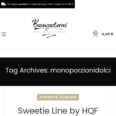
Consegna
gratuita
in tutta Italia per ordini superiori a 100 €.
0
0,00
€
Tag Archives: monoporzionidolci
,
CURIOSITÀ
FOOD BOX
Sweetie Line by HQF