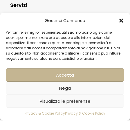
Servizi
Contatti
Gestisci Consenso
Termini & Condizioni
Per fornire le migliori esperienze, utilizziamo tecnologie come i
Spedizioni
cookie per memorizzare e/o accedere alle informazioni del
dispositivo. Il consenso a queste tecnologie ci permetterà di
FAQ
elaborare dati come il comportamento di navigazione o ID unici
su questo sito. Non acconsentire o ritirare il consenso può influire
Privacy & Cookie Policy
negativamente su alcune caratteristiche e funzioni.
Informativa Newsletter
Iscriviti alla Newsletter
Accetta
[mailup_form]
Nega
Visualizza le preferenze
Roma
Privacy & Cookie Policy
Privacy & Cookie Policy
rodotti
Carrello
Account
Via di Pietralata, 179
00158 – Roma