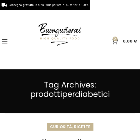
Consegna
gratuita
in tutta Italia per ordini superiori a 100 €.
0
0,00
€
Tag Archives:
prodottiperdiabetici
,
CURIOSITÀ
RICETTE