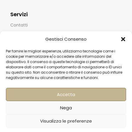
Servizi
Contatti
Termini & Condizioni
Gestisci Consenso
Spedizioni
Per fornire le migliori esperienze, utilizziamo tecnologie come i
FAQ
cookie per memorizzare e/o accedere alle informazioni del
dispositivo. Il consenso a queste tecnologie ci permetterà di
Privacy & Cookie Policy
elaborare dati come il comportamento di navigazione o ID unici
su questo sito. Non acconsentire o ritirare il consenso può influire
Informativa Newsletter
negativamente su alcune caratteristiche e funzioni.
Iscriviti alla Newsletter
Accetta
[mailup_form]
Nega
Visualizza le preferenze
Roma
Via di Pietralata, 179