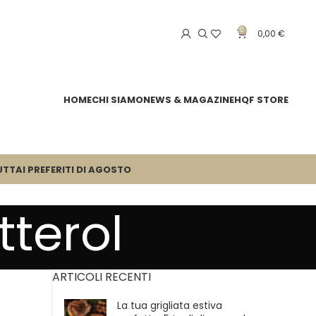
0
0,00
€
HOME
CHI SIAMO
NEWS & MAGAZINE
HQF STORE
UTTA
I PREFERITI DI AGOSTO
tterol
ARTICOLI RECENTI
La tua grigliata estiva