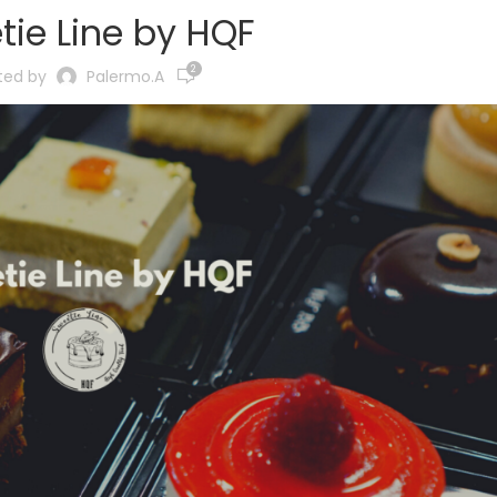
tie Line by HQF
2
ted by
Palermo.a