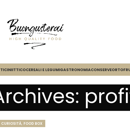
TICINI
ITTICO
CEREALI E LEGUMI
GASTRONOMIA
CONSERVE
ORTOFR
rchives: profi
,
CURIOSITÀ
FOOD BOX