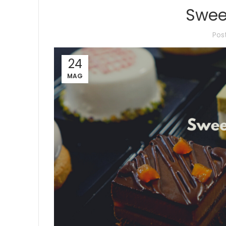
Swee
Pos
24
MAG