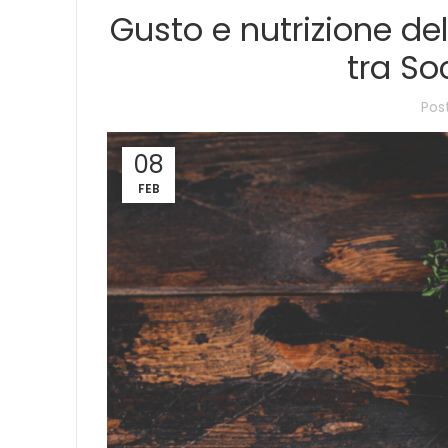
Gusto e nutrizione de
tra So
Pos
08
FEB