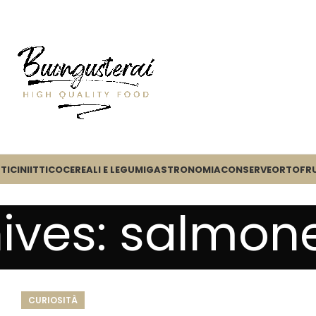
TICINI
ITTICO
CEREALI E LEGUMI
GASTRONOMIA
CONSERVE
ORTOFR
hives: salmon
CURIOSITÀ