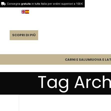
Consegna
gratuita
in tutta Italia per ordini superiori a 100 €.
SCOPRI DI PIÙ
CARNI E SALUMI
UOVA E LAT
Tag Arc