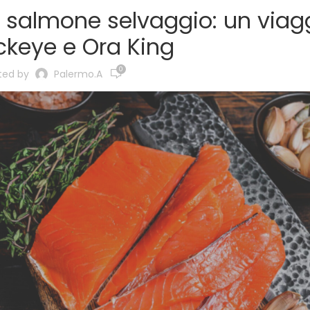
l salmone selvaggio: un viag
ckeye e Ora King
0
ted by
Palermo.a