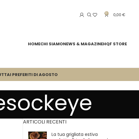
0
0,00
€
HOME
CHI SIAMO
NEWS & MAGAZINE
HQF STORE
UTTA
I PREFERITI DI AGOSTO
esockeye
ARTICOLI RECENTI
La tua grigliata estiva