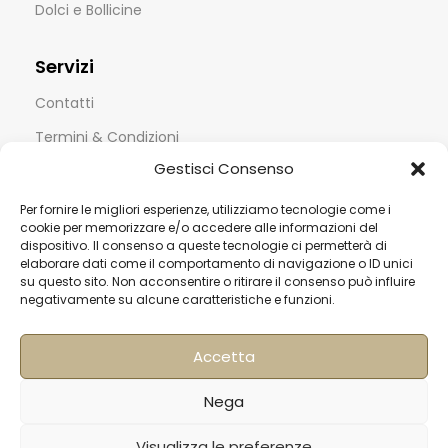
Dolci e Bollicine
Servizi
Contatti
Termini & Condizioni
Gestisci Consenso
Spedizioni
FAQ
Per fornire le migliori esperienze, utilizziamo tecnologie come i
cookie per memorizzare e/o accedere alle informazioni del
Privacy & Cookie Policy
dispositivo. Il consenso a queste tecnologie ci permetterà di
elaborare dati come il comportamento di navigazione o ID unici
Informativa Newsletter
su questo sito. Non acconsentire o ritirare il consenso può influire
negativamente su alcune caratteristiche e funzioni.
Iscriviti alla Newsletter
[mailup_form]
Accetta
Nega
Roma
Visualizza le preferenze