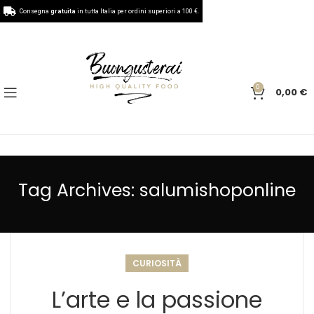
Consegna
gratuita
in tutta Italia per ordini superiori a 100 €.
0
0,00
€
Tag Archives: salumishoponline
CURIOSITÀ
L’arte e la passione