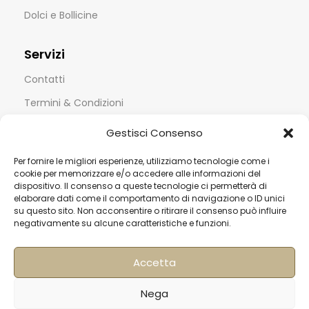
Dolci e Bollicine
Servizi
Contatti
Termini & Condizioni
Spedizioni
Gestisci Consenso
FAQ
Per fornire le migliori esperienze, utilizziamo tecnologie come i
Privacy & Cookie Policy
cookie per memorizzare e/o accedere alle informazioni del
dispositivo. Il consenso a queste tecnologie ci permetterà di
Informativa Newsletter
elaborare dati come il comportamento di navigazione o ID unici
su questo sito. Non acconsentire o ritirare il consenso può influire
Iscriviti alla Newsletter
negativamente su alcune caratteristiche e funzioni.
[mailup_form]
Accetta
Nega
Roma