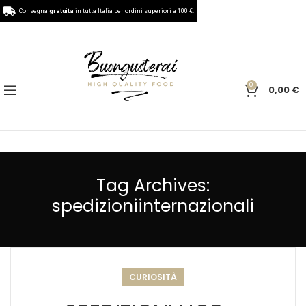
Consegna
gratuita
in tutta Italia per ordini superiori a 100 €.
0
0,00
€
Tag Archives:
spedizioniinternazionali
CURIOSITÀ