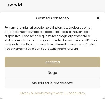
Servizi
Contatti
Gestisci Consenso
Termini & Condizioni
Per fornire le migliori esperienze, utilizziamo tecnologie come i
Spedizioni
cookie per memorizzare e/o accedere alle informazioni del
dispositivo. Il consenso a queste tecnologie ci permetterà di
FAQ
elaborare dati come il comportamento di navigazione o ID unici
su questo sito. Non acconsentire o ritirare il consenso può influire
Privacy & Cookie Policy
negativamente su alcune caratteristiche e funzioni.
Informativa Newsletter
Iscriviti alla Newsletter
Accetta
[mailup_form]
Nega
Visualizza le preferenze
Roma
Privacy & Cookie Policy
Privacy & Cookie Policy
rodotti
Carrello
Account
Via di Pietralata, 179
00158 – Roma