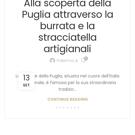
Alla scoperta della
Puglia attraverso la
burrata e la
stracciatella
artigianali
0
Palermo.a
La regione della Puglia, situata nel cuore dell'Italia
13
meridionale, è famosa per la sua straordinaria
SET
tradizio...
CONTINUE READING