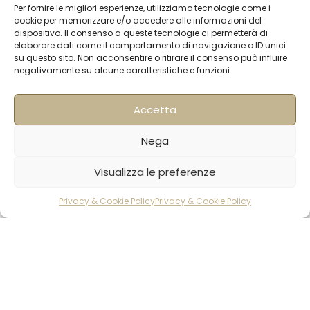
Contatti
Per fornire le migliori esperienze, utilizziamo tecnologie come i
cookie per memorizzare e/o accedere alle informazioni del
Termini & Condizioni
dispositivo. Il consenso a queste tecnologie ci permetterà di
elaborare dati come il comportamento di navigazione o ID unici
Spedizioni
su questo sito. Non acconsentire o ritirare il consenso può influire
negativamente su alcune caratteristiche e funzioni.
FAQ
Privacy & Cookie Policy
Accetta
Informativa Newsletter
Iscriviti alla Newsletter
Nega
Visualizza le preferenze
[mailup_form]
Privacy & Cookie Policy
Privacy & Cookie Policy
rodotti
Carrello
Account
Roma
Via di Pietralata, 179
00158 – Roma
+39 06 622 72 725
info@hqf.it