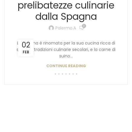
prelibatezze culinarie
dalla Spagna
0
Palermo.a
La Spagna è rinomata per la sua cucina ricca di
02
sapori e tradizioni culinarie secolari, e la carne di
FEB
suino...
CONTINUE READING