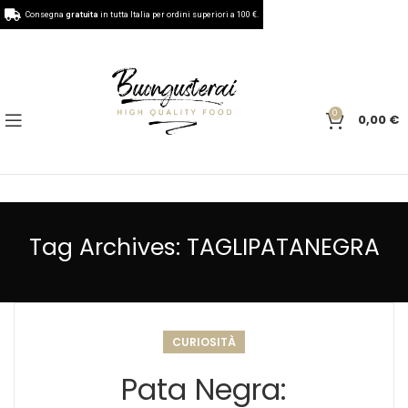
Consegna
gratuita
in tutta Italia per ordini superiori a 100 €.
0
0,00
€
Tag Archives: TAGLIPATANEGRA
CURIOSITÀ
Pata Negra: