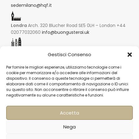
sedemilano@hqf.it
Londra
Arch. 320 Blucher Road SE5 0LH – London +44
02077032060
info@buongusterai.uk
Hong Kong
Units 305-307 3/F; Laford Centre, 838 Lai
Gestisci Consenso
Chi Kok Road, Cheung Sha Wan, Hong Kong +852
56977200
info@hqf.hk
Per fornire le migliori esperienze, utilizziamo tecnologie come i
cookie per memorizzare e/o accedere alle informazioni del
dispositivo. Il consenso a queste tecnologie ci permetterà di
elaborare dati come il comportamento di navigazione o ID unici
Singapore
su questo sito. Non acconsentire o ritirare il consenso può influire
16 Raffles Quay #33-03
negativamente su alcune caratteristiche e funzioni.
Hong Leong Building
048581 – Singapore
Accetta
+852 9019 2998
info@hqf.sg
Nega