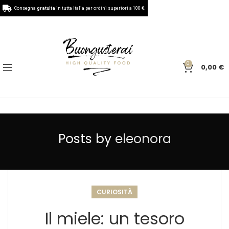
Consegna
gratuita
in tutta Italia per ordini superiori a 100 €.
0
0,00
€
Posts by
eleonora
CURIOSITÀ
Il miele: un tesoro