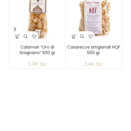
Calamari “Oro di
Casarecce artigianali HQF
Gragnano” 500 gr
500 gr
a
3,71€ /pz
2,4€ /pz