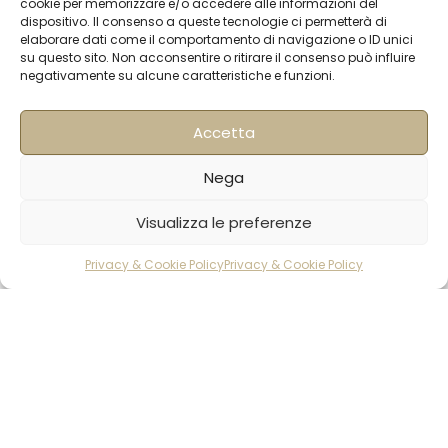
cookie per memorizzare e/o accedere alle informazioni del
dispositivo. Il consenso a queste tecnologie ci permetterà di
elaborare dati come il comportamento di navigazione o ID unici
Hong Kong
Units 305-307 3/F; Laford Centre, 838 Lai
su questo sito. Non acconsentire o ritirare il consenso può influire
Chi Kok Road, Cheung Sha Wan, Hong Kong +852
negativamente su alcune caratteristiche e funzioni.
56977200
info@hqf.hk
Accetta
Singapore
Nega
16 Raffles Quay #33-03
Hong Leong Building
Ravioli
Visualizza le preferenze
048581 – Singapore
ricotta e
7,27€
+852 9019 2998
spinaci
AGGIUNGI AL CAR
Privacy & Cookie Policy
/pz
Privacy & Cookie Policy
info@hqf.sg
500 gr
rodotti
Carrello
Account
congelati
Ibiza
Carretera Eivissa - San Antonio de Portmany 44
Local 2 (Can Negre) Santa Eularia 07813, Ibiza Baleares
+ 34 624277116
info@hqf.es
© 2022 Copyright Buongusterai - High Quality Food S.p.A. -
P.iva 08309911009