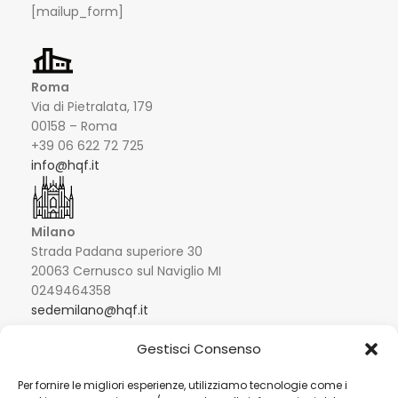
[mailup_form]
Roma
Via di Pietralata, 179
00158 – Roma
+39 06 622 72 725
info@hqf.it
Milano
Strada Padana superiore 30
20063 Cernusco sul Naviglio MI
0249464358
sedemilano@hqf.it
Gestisci Consenso
Londra
Arch. 320 Blucher Road SE5 0LH – London +44
Per fornire le migliori esperienze, utilizziamo tecnologie come i
02077032060
info@buongusterai.uk