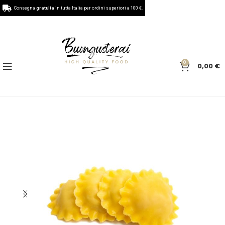
Consegna
gratuita
in tutta Italia per ordini superiori a 100 €.
0
0,00
€