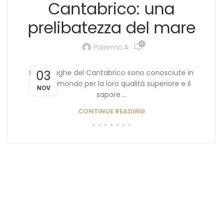
Cantabrico: una
prelibatezza del mare
0
Palermo.a
Le acciughe del Cantabrico sono conosciute in
03
tutto il mondo per la loro qualità superiore e il
NOV
sapore ...
CONTINUE READING