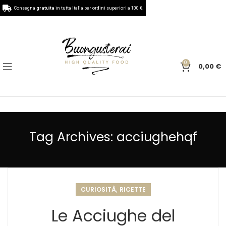
Consegna
gratuita
in tutta Italia per ordini superiori a 100 €.
0
0,00
€
Tag Archives: acciughehqf
,
CURIOSITÀ
RICETTE
Le Acciughe del