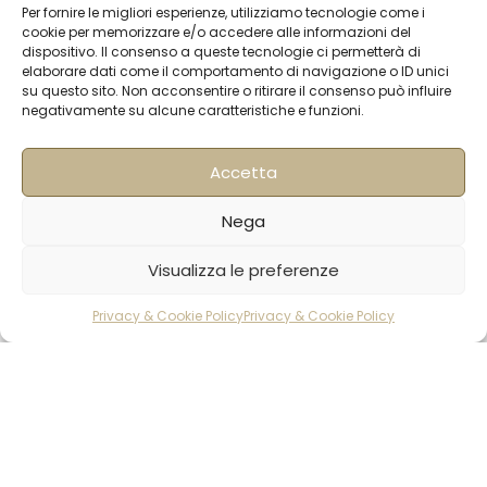
Contatti
Per fornire le migliori esperienze, utilizziamo tecnologie come i
cookie per memorizzare e/o accedere alle informazioni del
Termini & Condizioni
dispositivo. Il consenso a queste tecnologie ci permetterà di
elaborare dati come il comportamento di navigazione o ID unici
Spedizioni
su questo sito. Non acconsentire o ritirare il consenso può influire
negativamente su alcune caratteristiche e funzioni.
FAQ
Privacy & Cookie Policy
Accetta
Informativa Newsletter
Iscriviti alla Newsletter
Nega
Visualizza le preferenze
[mailup_form]
Privacy & Cookie Policy
Privacy & Cookie Policy
rodotti
Carrello
Account
Roma
Via di Pietralata, 179
00158 – Roma
+39 06 622 72 725
info@hqf.it