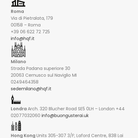
Roma
Via di Pietralata, 179
00158 – Roma
+39 06 622 72 725
info@hqf.it
Milano
Strada Padana superiore 30
20063 Cernusco sul Naviglio MI
0249464358
sedemilano@hqf.it
Londra
Arch. 320 Blucher Road SE5 0LH – London +44
02077032060
info@buongusterai.uk
Hong Kong
Units 305-307 3/F; Laford Centre, 838 Lai