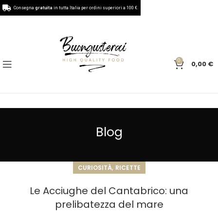
Consegna
gratuita
in tutta Italia per ordini superiori a 100 €.
0
0,00
€
Blog
,
CURIOSITÀ
RICETTE
Le Acciughe del Cantabrico: una
prelibatezza del mare