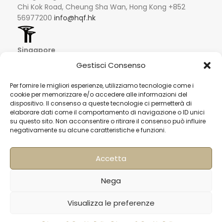
Chi Kok Road, Cheung Sha Wan, Hong Kong +852
56977200
info@hqf.hk
Singapore
16 Raffles Quay #33-03
Gestisci Consenso
Hong Leong Building
048581 – Singapore
Per fornire le migliori esperienze, utilizziamo tecnologie come i
+852 9019 2998
cookie per memorizzare e/o accedere alle informazioni del
dispositivo. Il consenso a queste tecnologie ci permetterà di
info@hqf.sg
elaborare dati come il comportamento di navigazione o ID unici
su questo sito. Non acconsentire o ritirare il consenso può influire
negativamente su alcune caratteristiche e funzioni.
Ibiza
Carretera Eivissa - San Antonio de Portmany 44
Local 2 (Can Negre) Santa Eularia 07813, Ibiza Baleares
Accetta
+ 34 624277116
info@hqf.es
© 2022 Copyright Buongusterai - High Quality Food S.p.A. -
Nega
P.iva 08309911009
Pagamenti sicuri
Visualizza le preferenze