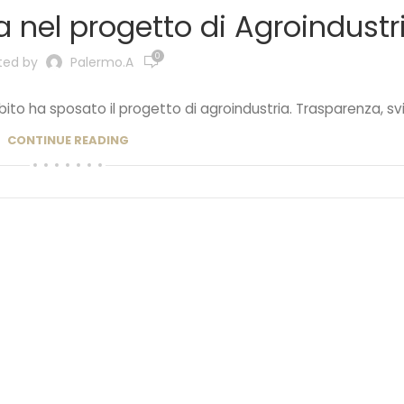
ca nel progetto di Agroindustr
0
ted by
Palermo.a
ito ha sposato il progetto di agroindustria. Trasparenza, svil
CONTINUE READING