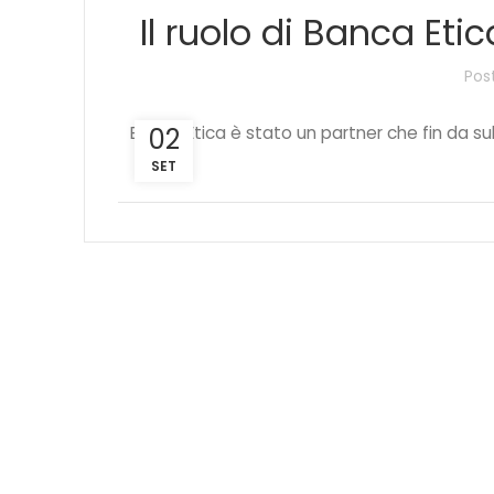
Il ruolo di Banca Eti
Pos
Banca Etica è stato un partner che fin da sub
02
SET