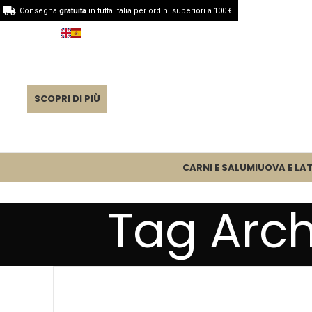
Consegna
gratuita
in tutta Italia per ordini superiori a 100 €.
SCOPRI DI PIÙ
CARNI E SALUMI
UOVA E LAT
Tag Arch