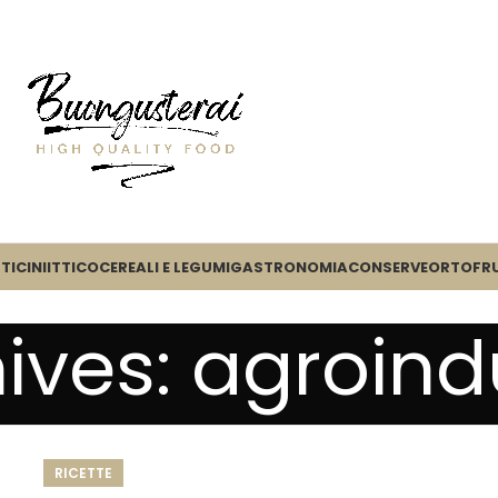
TICINI
ITTICO
CEREALI E LEGUMI
GASTRONOMIA
CONSERVE
ORTOFR
ives: agroind
RICETTE