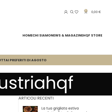
0
0,00
€
HOME
CHI SIAMO
NEWS & MAGAZINE
HQF STORE
UTTA
I PREFERITI DI AGOSTO
ustriahqf
ARTICOLI RECENTI
La tua grigliata estiva