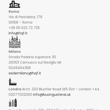
Roma
Via di Pietralata, 179
00158 – Roma
+39 06 622 72 725
info@hqf.it
Milano
Strada Padana superiore 30
20063 Cernusco sul Naviglio MI
0249464358
sedemilano@hqf.it
Londra
Arch. 320 Blucher Road SE5 0LH – London +44
02077032060
info@buongusterai.uk