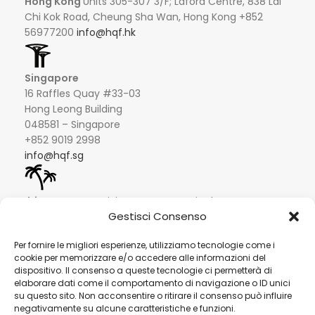
Hong Kong
Units 305-307 3/F; Laford Centre, 838 Lai
Chi Kok Road, Cheung Sha Wan, Hong Kong +852
56977200
info@hqf.hk
Singapore
16 Raffles Quay #33-03
Hong Leong Building
048581 – Singapore
+852 9019 2998
info@hqf.sg
Ibiza
Carretera Eivissa - San Antonio de Portmany 44
Gestisci Consenso
Local 2 (Can Negre) Santa Eularia 07813, Ibiza Baleares
+ 34 624277116
info@hqf.es
Per fornire le migliori esperienze, utilizziamo tecnologie come i
cookie per memorizzare e/o accedere alle informazioni del
© 2022 Copyright Buongusterai - High Quality Food S.p.A. -
dispositivo. Il consenso a queste tecnologie ci permetterà di
P.iva 08309911009
elaborare dati come il comportamento di navigazione o ID unici
Pagamenti sicuri
su questo sito. Non acconsentire o ritirare il consenso può influire
negativamente su alcune caratteristiche e funzioni.