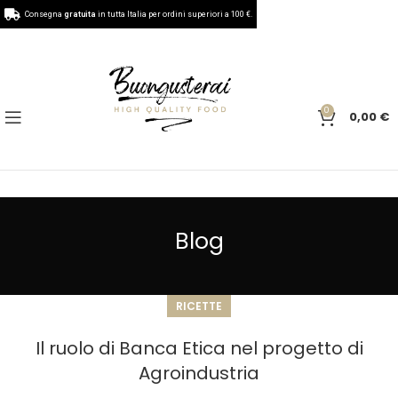
Consegna
gratuita
in tutta Italia per ordini superiori a 100 €.
0
0,00
€
Blog
RICETTE
Il ruolo di Banca Etica nel progetto di
Agroindustria