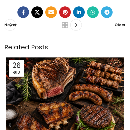
Newer
Older
Related Posts
26
GIU