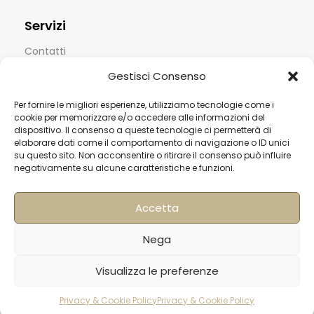
Servizi
Contatti
Termini & Condizioni
Gestisci Consenso
Spedizioni
Per fornire le migliori esperienze, utilizziamo tecnologie come i
cookie per memorizzare e/o accedere alle informazioni del
FAQ
dispositivo. Il consenso a queste tecnologie ci permetterà di
elaborare dati come il comportamento di navigazione o ID unici
Privacy & Cookie Policy
su questo sito. Non acconsentire o ritirare il consenso può influire
negativamente su alcune caratteristiche e funzioni.
Informativa Newsletter
Iscriviti alla Newsletter
Accetta
[mailup_form]
Nega
Visualizza le preferenze
Roma
Via di Pietralata, 179
Privacy & Cookie Policy
Privacy & Cookie Policy
rodotti
Carrello
Account