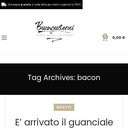
Consegna
gratuita
in tutta Italia per ordini superiori a 100 €.
0
0,00
€
Tag Archives: bacon
RICETTE
E’ arrivato il guanciale