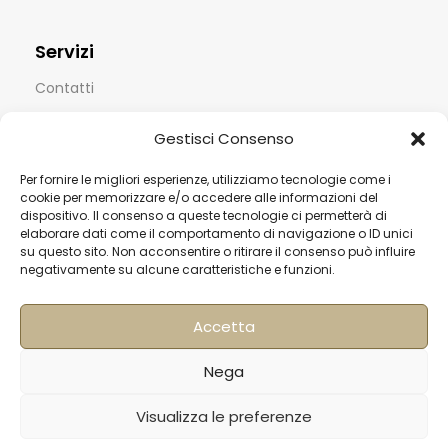
Servizi
Contatti
Termini & Condizioni
Gestisci Consenso
Spedizioni
Per fornire le migliori esperienze, utilizziamo tecnologie come i
FAQ
cookie per memorizzare e/o accedere alle informazioni del
dispositivo. Il consenso a queste tecnologie ci permetterà di
Privacy & Cookie Policy
elaborare dati come il comportamento di navigazione o ID unici
su questo sito. Non acconsentire o ritirare il consenso può influire
Informativa Newsletter
negativamente su alcune caratteristiche e funzioni.
Iscriviti alla Newsletter
Accetta
[mailup_form]
Nega
Visualizza le preferenze
Roma
Via di Pietralata, 179