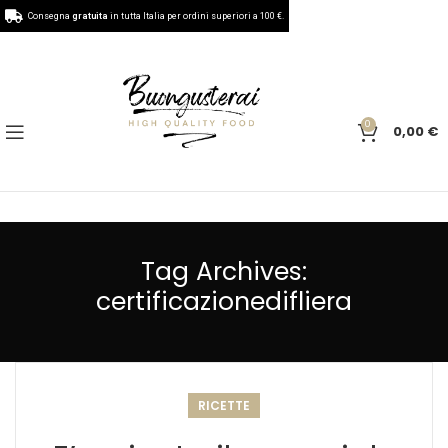
Consegna
gratuita
in tutta Italia per ordini superiori a 100 €.
0
0,00
€
Tag Archives:
certificazionedifliera
RICETTE