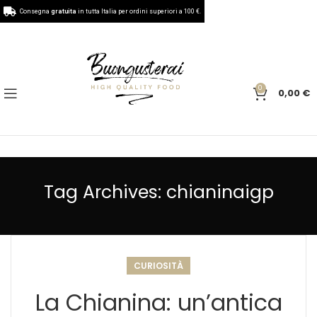
Consegna
gratuita
in tutta Italia per ordini superiori a 100 €.
0
0,00
€
Tag Archives: chianinaigp
CURIOSITÀ
La Chianina: un’antica