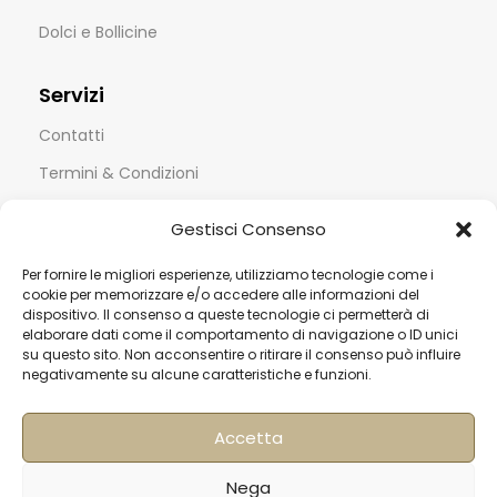
Dolci e Bollicine
Servizi
Contatti
Termini & Condizioni
Spedizioni
Gestisci Consenso
FAQ
Per fornire le migliori esperienze, utilizziamo tecnologie come i
Privacy & Cookie Policy
cookie per memorizzare e/o accedere alle informazioni del
dispositivo. Il consenso a queste tecnologie ci permetterà di
Informativa Newsletter
elaborare dati come il comportamento di navigazione o ID unici
Iscriviti alla Newsletter
su questo sito. Non acconsentire o ritirare il consenso può influire
negativamente su alcune caratteristiche e funzioni.
[mailup_form]
Accetta
Nega