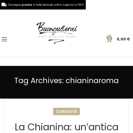
Consegna
gratuita
in tutta Italia per ordini superiori a 100 €.
0
0,00
€
Tag Archives: chianinaroma
CURIOSITÀ
La Chianina: un’antica