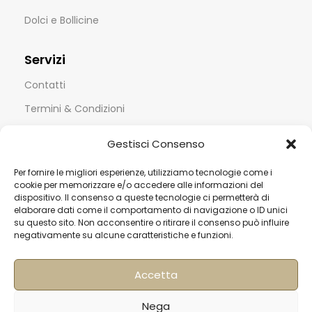
Dolci e Bollicine
Servizi
Contatti
Termini & Condizioni
Spedizioni
Gestisci Consenso
FAQ
Per fornire le migliori esperienze, utilizziamo tecnologie come i
Privacy & Cookie Policy
cookie per memorizzare e/o accedere alle informazioni del
dispositivo. Il consenso a queste tecnologie ci permetterà di
Informativa Newsletter
elaborare dati come il comportamento di navigazione o ID unici
Iscriviti alla Newsletter
su questo sito. Non acconsentire o ritirare il consenso può influire
negativamente su alcune caratteristiche e funzioni.
[mailup_form]
Accetta
Nega