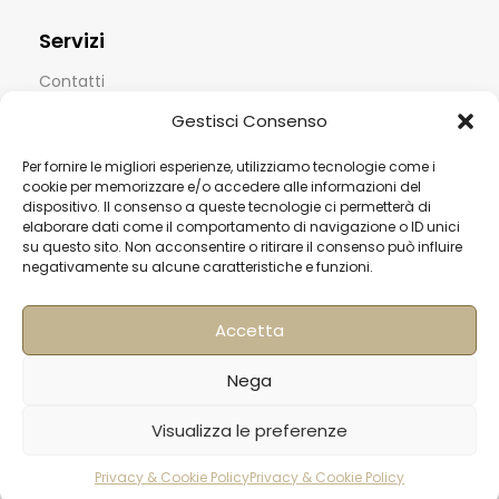
Servizi
Contatti
Termini & Condizioni
Gestisci Consenso
Spedizioni
Per fornire le migliori esperienze, utilizziamo tecnologie come i
cookie per memorizzare e/o accedere alle informazioni del
FAQ
dispositivo. Il consenso a queste tecnologie ci permetterà di
elaborare dati come il comportamento di navigazione o ID unici
Privacy & Cookie Policy
su questo sito. Non acconsentire o ritirare il consenso può influire
negativamente su alcune caratteristiche e funzioni.
Informativa Newsletter
Iscriviti alla Newsletter
Accetta
[mailup_form]
Nega
Visualizza le preferenze
Roma
Via di Pietralata, 179
Privacy & Cookie Policy
Privacy & Cookie Policy
rodotti
Carrello
Account