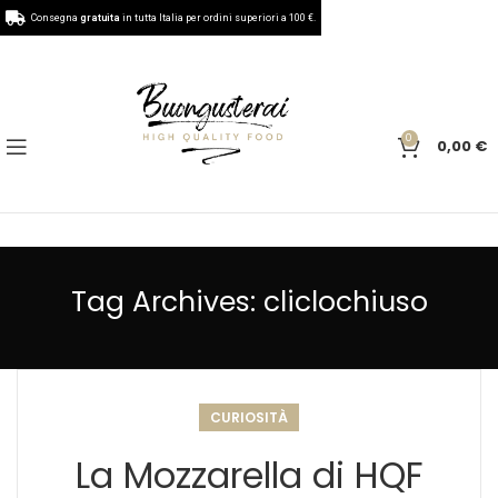
Consegna
gratuita
in tutta Italia per ordini superiori a 100 €.
0
0,00
€
Tag Archives: cliclochiuso
CURIOSITÀ
La Mozzarella di HQF