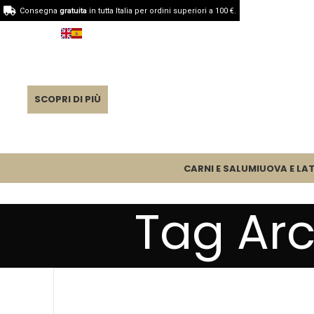
Consegna
gratuita
in tutta Italia per ordini superiori a 100 €.
SCOPRI DI PIÙ
CARNI E SALUMI
UOVA E LAT
Tag Ar