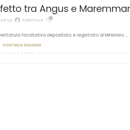
erfetto tra Angus e Maremma
0
ted by
Palermo.a
chettatura facoltativa depositato e registrato al Ministero ...
CONTINUE READING