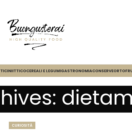
TICINI
ITTICO
CEREALI E LEGUMI
GASTRONOMIA
CONSERVE
ORTOFR
chives: dieta
CURIOSITÀ