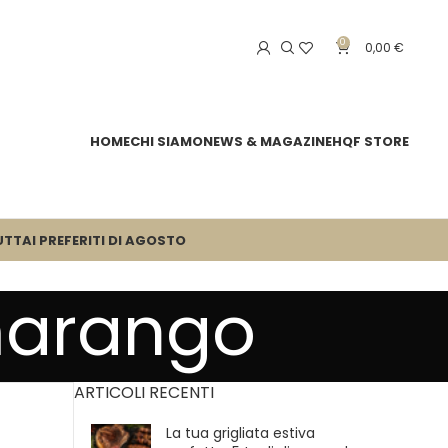
0
0,00
€
HOME
CHI SIAMO
NEWS & MAGAZINE
HQF STORE
UTTA
I PREFERITI DI AGOSTO
marango
ARTICOLI RECENTI
La tua grigliata estiva