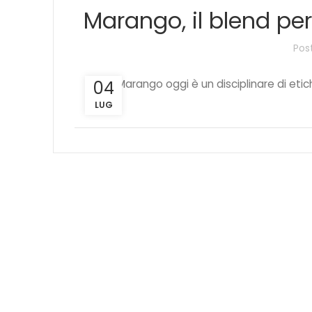
Marango, il blend p
Pos
04
Il Marango oggi è un disciplinare di eti
LUG