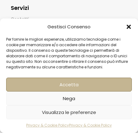
Servizi
Contatti
Gestisci Consenso
Termini & Condizioni
Per fornire le migliori esperienze, utilizziamo tecnologie come i
Spedizioni
cookie per memorizzare e/o accedere alle informazioni del
FAQ
dispositivo. Il consenso a queste tecnologie ci permetterà di
elaborare dati come il comportamento di navigazione o ID unici
Privacy & Cookie Policy
su questo sito. Non acconsentire o ritirare il consenso può influire
negativamente su alcune caratteristiche e funzioni.
Informativa Newsletter
Iscriviti alla Newsletter
Accetta
[mailup_form]
Nega
Visualizza le preferenze
Roma
Privacy & Cookie Policy
Privacy & Cookie Policy
Via di Pietralata, 179
rodotti
Carrello
Account
00158 – Roma