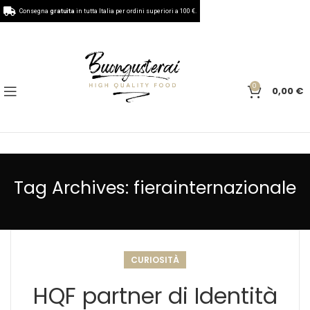
Consegna
gratuita
in tutta Italia per ordini superiori a 100 €.
0
0,00
€
Tag Archives: fierainternazionale
CURIOSITÀ
HQF partner di Identità