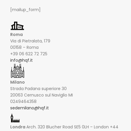
[mailup_form]
Roma
Via di Pietralata, 179
00158 – Roma
+39 06 622 72 725
info@hqf.it
Milano
Strada Padana superiore 30
20063 Cernusco sul Naviglio MI
0249464358
sedemilano@hqf.it
Londra
Arch. 320 Blucher Road SE5 0LH – London +44