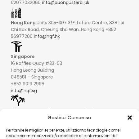
02077032060
info@buongusterai.uk
Hong Kong
Units 305-307 3/F; Laford Centre, 838 Lai
Chi Kok Road, Cheung Sha Wan, Hong Kong +852
56977200
info@hqf.hk
Singapore
16 Raffles Quay #33-03
Hong Leong Building
048581 – Singapore
+852 9019 2998
info@hqf.sg
Ibiza
Carretera Eivissa - San Antonio de Portmany 44
Gestisci Consenso
Local 2 (Can Negre) Santa Eularia 07813, Ibiza Baleares
+ 34 624277116
info@hqf.es
Per fornire le migliori esperienze, utilizziamo tecnologie come i
cookie per memorizzare e/o accedere alle informazioni del
© 2022 Copyright Buongusterai - High Quality Food S.p.A. -