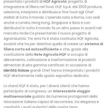
presentato i prodotti di
HQF Agricola
: progetto di
integrazione di filiera nel food. HQF S.p.A. dal 2003 produce,
seleziona, interpreta e distribuisce fine food agli Chef
stellati di tutto il mondo. L’azienda nata a Roma, con sedi
anche a Londra, Hong Kong, Singapore e Ibiza e con
distributori in tutto il mondo fa un altro passo in avanti nel
mercato Ho.Re.Ca presentando il nuovo progetto di
Agroindustria. Tre anni fa è stata costituita HQF Agricola,
società che ha per obiettivo quello di creare un
sistema di
filiera corto ed autosufficiente
e che, grazie alla
costituzione della
Rete Agricola HQF
si occupa di
allevamento, coltivazione e trasformazione di prodotti
alimentari di alta gamma certificati. In occasione di
Identità Golose
grandi Chef hanno interpretato i prodotti
HQF direttamente nello spazio espositivo dedicato.
Lo stand HQF è stato, per i diversi clienti che hanno
partecipato al congresso, un
interessante viaggio
multisensoriale
guidato da numerosi protagonisti della
ristorazione italiana capaci di raccontare, tra eleganza e
creatività, i gusti autentici della nostra terra.