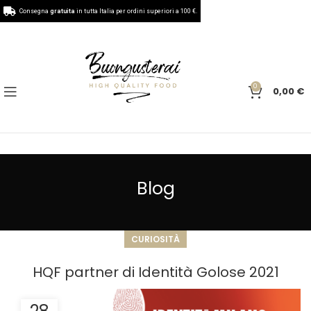
Consegna
gratuita
in tutta Italia per ordini superiori a 100 €.
0
0,00
€
Blog
CURIOSITÀ
HQF partner di Identità Golose 2021