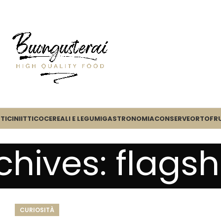
TICINI
ITTICO
CEREALI E LEGUMI
GASTRONOMIA
CONSERVE
ORTOFR
chives: flagsh
CURIOSITÀ