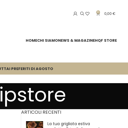
0
0,00
€
HOME
CHI SIAMO
NEWS & MAGAZINE
HQF STORE
UTTA
I PREFERITI DI AGOSTO
ipstore
ARTICOLI RECENTI
La tua grigliata estiva