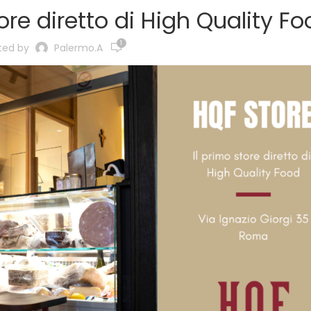
tore diretto di High Quality F
1
ted by
Palermo.a