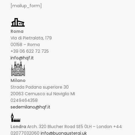
[mailup_form]
Roma
Via di Pietralata, 179
00158 – Roma
+39 06 622 72 725
info@hqf.it
Milano
Strada Padana superiore 30
20063 Cernusco sul Naviglio MI
0249464358
sedemilano@hqf.it
Londra
Arch. 320 Blucher Road SE5 0LH – London +44
02077032060
info@buongusterai.uk