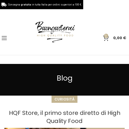
Consegna
gratuita
in tutta Italia per ordini superiori a 100 €.
0
0,00
€
Blog
CURIOSITÀ
HQF Store, il primo store diretto di High
Quality Food