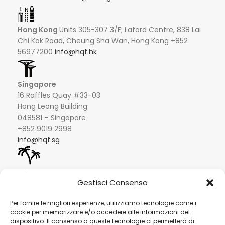
Hong Kong
Units 305-307 3/F; Laford Centre, 838 Lai
Chi Kok Road, Cheung Sha Wan, Hong Kong +852
56977200
info@hqf.hk
Singapore
16 Raffles Quay #33-03
Hong Leong Building
048581 – Singapore
+852 9019 2998
info@hqf.sg
Ibiza
Carretera Eivissa - San Antonio de Portmany 44
Gestisci Consenso
Local 2 (Can Negre) Santa Eularia 07813, Ibiza Baleares
+ 34 624277116
info@hqf.es
Per fornire le migliori esperienze, utilizziamo tecnologie come i
cookie per memorizzare e/o accedere alle informazioni del
© 2022 Copyright Buongusterai - High Quality Food S.p.A. -
dispositivo. Il consenso a queste tecnologie ci permetterà di
P.iva 08309911009