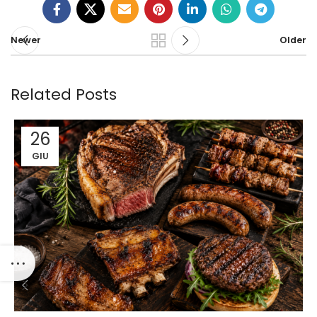
Newer
Older
Related Posts
26
GIU