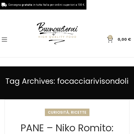
Consegna
gratuita
in tutta Italia per ordini superiori a 100 €.
0
0,00
€
Tag Archives: focacciarivisondoli
,
CURIOSITÀ
RICETTE
PANE – Niko Romito: