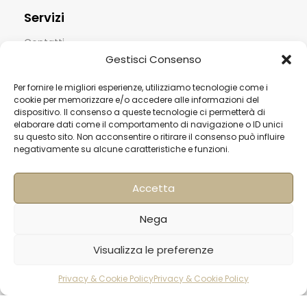
Servizi
Contatti
Gestisci Consenso
Termini & Condizioni
Per fornire le migliori esperienze, utilizziamo tecnologie come i
Spedizioni
cookie per memorizzare e/o accedere alle informazioni del
FAQ
dispositivo. Il consenso a queste tecnologie ci permetterà di
elaborare dati come il comportamento di navigazione o ID unici
Privacy & Cookie Policy
su questo sito. Non acconsentire o ritirare il consenso può influire
negativamente su alcune caratteristiche e funzioni.
Informativa Newsletter
Iscriviti alla Newsletter
Accetta
[mailup_form]
Nega
Visualizza le preferenze
Roma
Privacy & Cookie Policy
Privacy & Cookie Policy
Via di Pietralata, 179
rodotti
Carrello
Account
00158 – Roma