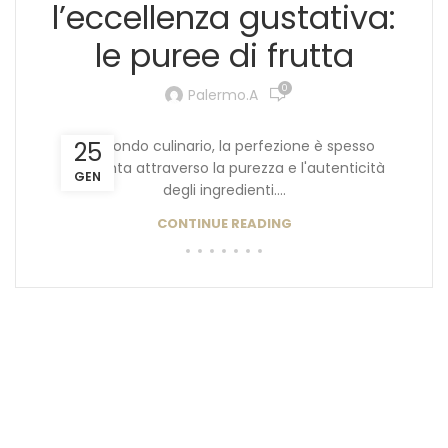
l’eccellenza gustativa:
le puree di frutta
0
Palermo.a
Nel mondo culinario, la perfezione è spesso
25
raggiunta attraverso la purezza e l'autenticità
GEN
degli ingredienti....
CONTINUE READING