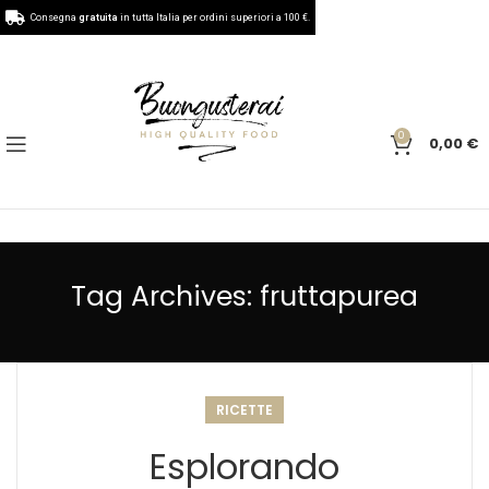
Consegna
gratuita
in tutta Italia per ordini superiori a 100 €.
0
0,00
€
Tag Archives: fruttapurea
RICETTE
Esplorando