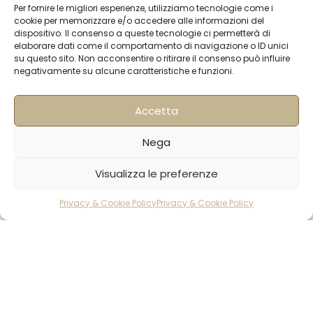
Contatti
Per fornire le migliori esperienze, utilizziamo tecnologie come i
cookie per memorizzare e/o accedere alle informazioni del
Termini & Condizioni
dispositivo. Il consenso a queste tecnologie ci permetterà di
elaborare dati come il comportamento di navigazione o ID unici
Spedizioni
su questo sito. Non acconsentire o ritirare il consenso può influire
negativamente su alcune caratteristiche e funzioni.
FAQ
Privacy & Cookie Policy
Accetta
Informativa Newsletter
Iscriviti alla Newsletter
Nega
Visualizza le preferenze
[mailup_form]
Privacy & Cookie Policy
Privacy & Cookie Policy
rodotti
Carrello
Account
Roma
Via di Pietralata, 179
00158 – Roma
+39 06 622 72 725
info@hqf.it