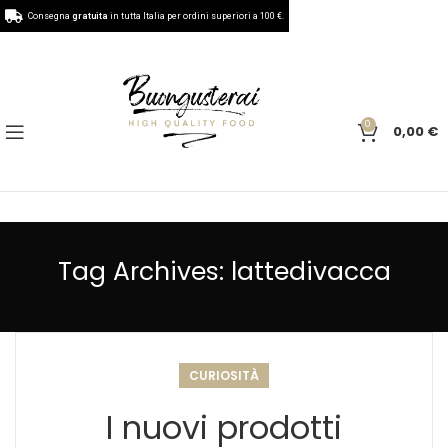
Consegna
gratuita
in tutta Italia per ordini superiori a 100 €.
0
0,00
€
Tag Archives: lattedivacca
CURIOSITÀ
I nuovi prodotti