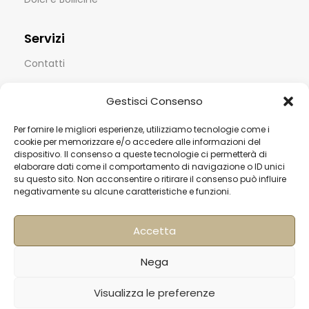
Servizi
Contatti
Termini & Condizioni
Gestisci Consenso
Spedizioni
Per fornire le migliori esperienze, utilizziamo tecnologie come i
FAQ
cookie per memorizzare e/o accedere alle informazioni del
dispositivo. Il consenso a queste tecnologie ci permetterà di
Privacy & Cookie Policy
elaborare dati come il comportamento di navigazione o ID unici
su questo sito. Non acconsentire o ritirare il consenso può influire
Informativa Newsletter
negativamente su alcune caratteristiche e funzioni.
Iscriviti alla Newsletter
Accetta
[mailup_form]
Nega
Roma
Visualizza le preferenze
Via di Pietralata, 179